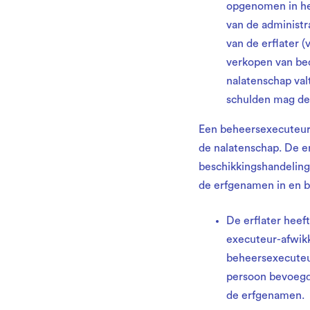
opgenomen in het
van de administr
van de erflater 
verkopen van bed
nalatenschap val
schulden mag de
Een beheersexecuteur 
de nalatenschap. De 
beschikkingshandelinge
de erfgenamen in en b
De erflater heef
executeur-afwikk
beheersexecuteur
persoon bevoegd
de erfgenamen.