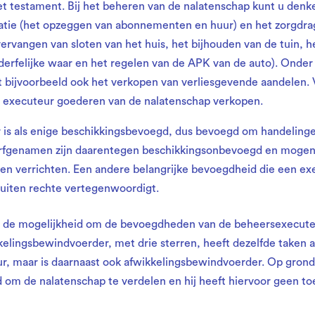
 testament. Bij het beheren van de nalatenschap kunt u denk
atie (het opzeggen van abonnementen en huur) en het zorgdra
(vervangen van sloten van het huis, het bijhouden van de tuin, 
erfelijke waar en het regelen van de APK van de auto). Onder
t bijvoorbeeld ook het verkopen van verliesgevende aandelen.
 executeur goederen van de nalatenschap verkopen.
is als enige beschikkingsbevoegd, dus bevoegd om handelingen
erfgenamen zijn daarentegen beschikkingsonbevoegd en moge
n verrichten. Een andere belangrijke bevoegdheid die een exec
uiten rechte vertegenwoordigt.
t de mogelijkheid om de bevoegdheden van de beheersexecuteu
elingsbewindvoerder, met drie sterren, heeft dezelfde taken a
, maar is daarnaast ook afwikkelingsbewindvoerder. Op grond 
 om de nalatenschap te verdelen en hij heeft hiervoor geen t