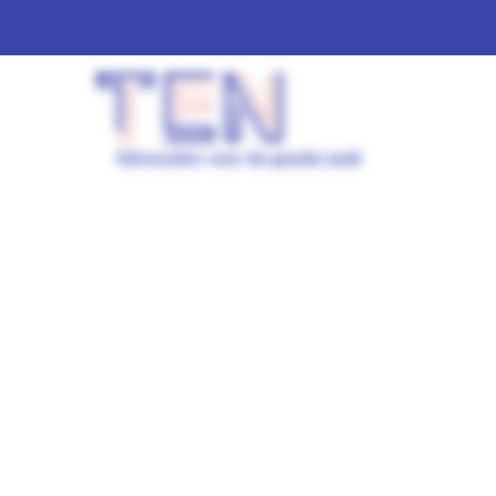
Wat
is
een