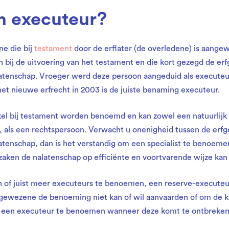
n executeur?
ne die bij
testament
door de erflater (de overledene) is aang
 bij de uitvoering van het testament en die kort gezegd de er
latenschap. Vroeger werd deze persoon aangeduid als executeu
et nieuwe erfrecht in 2003 is de juiste benaming executeur.
el bij testament worden benoemd en kan zowel een natuurlijk p
e, als een rechtspersoon. Verwacht u onenigheid tussen de erf
atenschap, dan is het verstandig om een specialist te benoemen
zaken de nalatenschap op efficiënte en voortvarende wijze kan
n of juist meer executeurs te benoemen, een reserve-executeur
ngewezene de benoeming niet kan of wil aanvaarden of om de 
n een executeur te benoemen wanneer deze komt te ontbreken