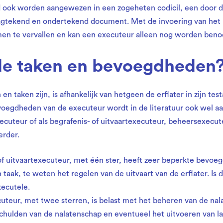
ook worden aangewezen in een zogeheten codicil, een door de
gtekend en ondertekend document. Met de invoering van het n
en te vervallen en kan een executeur alleen nog worden beno
 de taken en bevoegdheden
 taken zijn, is afhankelijk van hetgeen de erflater in zijn tes
egdheden van de executeur wordt in de literatuur ook wel a
ecuteur of als begrafenis- of uitvaartexecuteur, beheersexecut
erder.
of uitvaartexecuteur, met één ster, heeft zeer beperkte bevoe
n taak, te weten het regelen van de uitvaart van de erflater. Is 
xecutele.
teur, met twee sterren, is belast met het beheren van de nal
chulden van de nalatenschap en eventueel het uitvoeren van las