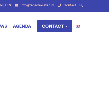
Search for:
bij TEN
info@tenadvocaten.nl
Contact
UWS
AGENDA
CONTACT