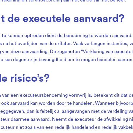
 rekening en verantwoording aan het einde van het beheer.
t de executele aanvaard?
r te kunnen optreden dient de benoeming te worden aanvaard.
s na het overlijden van de erflater. Vaak verlangen instanties, 
ing van deze aanvaarding. De zogeheten “Verklaring van execute
mee kan degene zijn bevoegdheid om te mogen handelen aanton
e risico’s?
van een executeursbenoeming vormvrij is, betekent dit dat d
ook aanvaard kan worden door te handelen. Wanneer bijvoorb
ggegeven, dan is feitelijk al aangevangen met de verdeling v
cuteur daarmee aanvaard. Neemt de executeur de afwikkeling ni
ecuteur niet zoals van een redelijk handelend en redelijk va