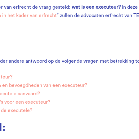
r van erfrecht de vraag gesteld:
wat is een executeur?
In deze 
eur?
 in het kader van erfrecht
” zullen de advocaten erfrecht van T
.
u onder andere antwoord op de volgende vragen met betrekking t
uteur?
en en bevoegdheden van een executeur?
ecutele aanvaard?
o’s voor een executeur?
 de executele?
: