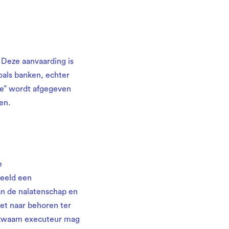
 Deze aanvaarding is
zoals banken, echter
le” wordt afgegeven
en.
e
eeld een
an de nalatenschap en
et naar behoren ter
kbekwaam executeur mag