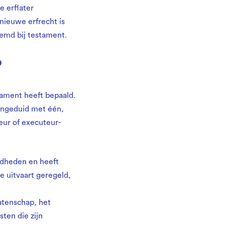
 erflater
ieuwe erfrecht is
emd bij testament.
?
tament heeft bepaald.
angeduid met één,
eur of executeur-
gdheden en heeft
de uitvaart geregeld,
atenschap, het
ten die zijn