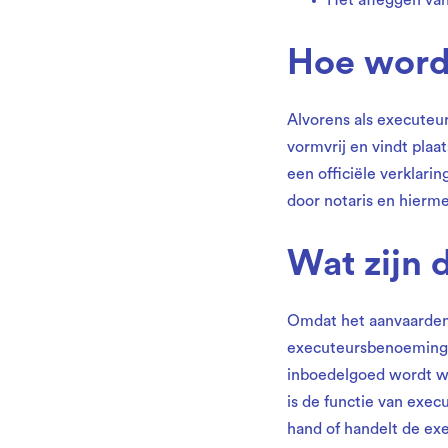
Het afleggen van
Hoe word
Alvorens als executeu
vormvrij en vindt plaat
een officiële verklar
door notaris en hier
Wat zijn d
Omdat het aanvaarden 
executeursbenoeming 
inboedelgoed wordt we
is de functie van exe
hand of handelt de ex