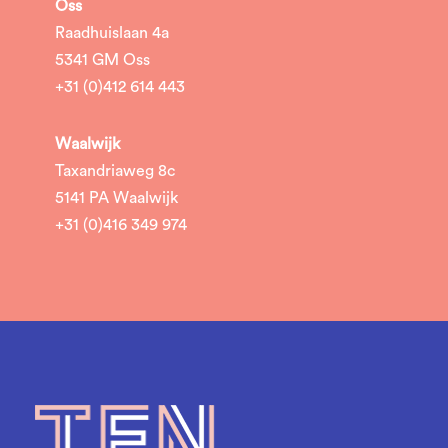
Oss
Raadhuislaan 4a
5341 GM Oss
+31 (0)412 614 443
Waalwijk
Taxandriaweg 8c
5141 PA Waalwijk
+31 (0)416 349 974