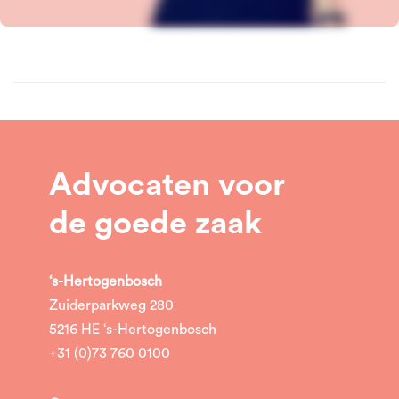
Advocaten voor
de goede zaak
‘s-Hertogenbosch
Zuiderparkweg 280
5216 HE ‘s-Hertogenbosch
+31 (0)73 760 0100