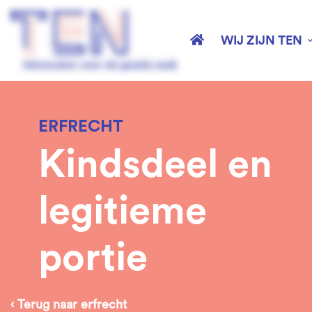
WIJ ZIJN TEN
Kindsdeel
ERFRECHT
en
Kindsdeel en
legitieme
legitieme
portie
portie
‹ Terug naar erfrecht